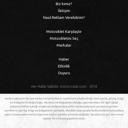
Biz kimiz?
İletişim
Nasıl Reklam Verebilirim?
Motosiklet Karşılaştır
Motosikletini Seç
Markalar
Haber
Etkinlik
Duyuru
Her Hakkı Saklıdır. motorcular.com - 2018
motorcular.com'da üye ve kurumsal kullanıcı üyelerinin oluşturduğu tüm içerik, görüş, bilgi
ve belgelerin doğruluğu, eksiksiz ve değişmez olduğu, yayınlanması ile ilgili yasal
yükümlülükler içeriği oluşturan kullanıcılara aittir. motorcular.com portalına girilen
içeriklerin, görüş, bilgi ve belgelerin yanlışlık, eksiklik veya yasalarla düzenlenmiş kurallara
aykırı olmasından motorcular.com hiçbir şekilde sorumlu değildir. Sorularınız için ilan veren
üyeler ile irtibata geçebilirsiniz.