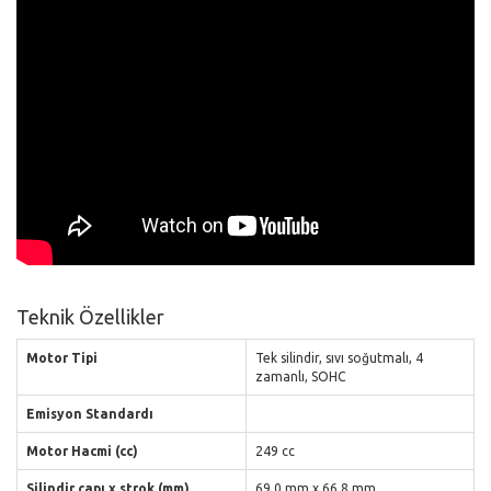
Teknik Özellikler
Motor Tipi
Tek silindir, sıvı soğutmalı, 4
zamanlı, SOHC
Emisyon Standardı
Motor Hacmi (cc)
249 cc
Silindir çapı x strok (mm)
69.0 mm x 66.8 mm