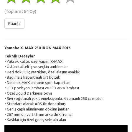
(Toplam :
64
Oy)
Puanla
Yamaha X-MAX 250 IRON MAX 2016
Teknik Detaylar
Yüksek kalite, özel yapım X-MAX
•
Üstün kaliteli iç ve seçkin amblemler
•
Deri dokulu iç yastıkları, özel alaşım ayaklık
•
Bağımsız kabartmalı çift koltuk
•
Dinamik MAX ailesinin spor kaportası
•
LED pozisyon lambası ve LED arka lambası
•
Özel Liquid Darkness boya
•
Sıvı soğutmalı yakıt enjeksiyonlu, 4 zamanlı 250 cc motor
•
Standart olarak ABS ile donatılmış
•
Geniş çaplı alüminyum döküm jantlar
•
267 mm ön ve 245mm arka disk frenler
•
Kasklar için özel geniş sele altı alan
•