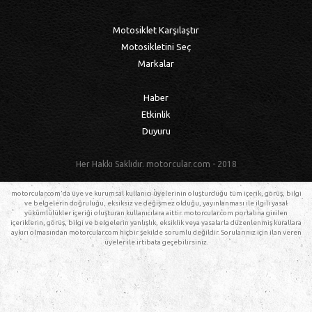
Motosiklet Karşılaştır
Motosikletini Seç
Markalar
Haber
Etkinlik
Duyuru
Her Hakkı Saklıdır. motorcular.com - 2018
motorcular.com'da üye ve kurumsal kullanıcı üyelerinin oluşturduğu tüm içerik, görüş, bilgi
ve belgelerin doğruluğu, eksiksiz ve değişmez olduğu, yayınlanması ile ilgili yasal
yükümlülükler içeriği oluşturan kullanıcılara aittir. motorcular.com portalına girilen
içeriklerin, görüş, bilgi ve belgelerin yanlışlık, eksiklik veya yasalarla düzenlenmiş kurallara
aykırı olmasından motorcular.com hiçbir şekilde sorumlu değildir. Sorularınız için ilan veren
üyeler ile irtibata geçebilirsiniz.