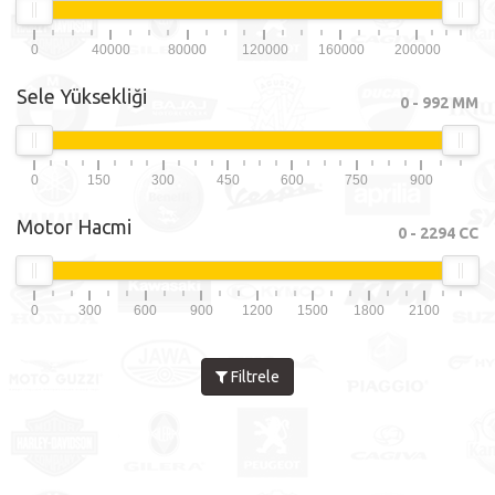
0
40000
80000
120000
160000
200000
Sele Yüksekliği
0
-
992
MM
0
150
300
450
600
750
900
Motor Hacmi
0
-
2294
CC
0
300
600
900
1200
1500
1800
2100
Filtrele