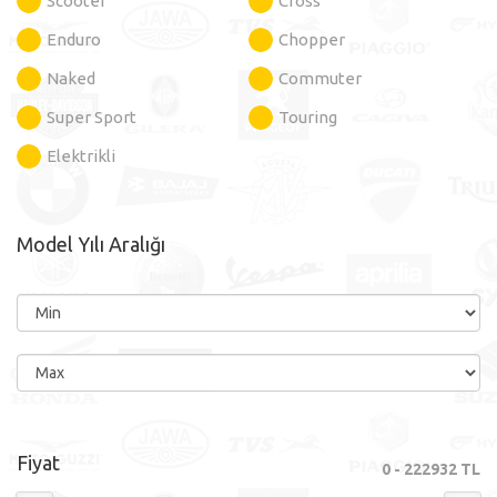
Scooter
Cross
Enduro
Chopper
Naked
Commuter
Super Sport
Touring
Elektrikli
Model Yılı Aralığı
Fiyat
0
-
222932
TL